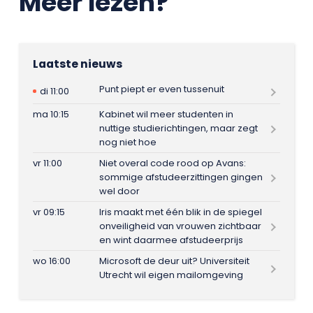
Meer lezen?
Laatste nieuws
Punt piept er even tussenuit
di 11:00
ma 10:15
Kabinet wil meer studenten in
nuttige studierichtingen, maar zegt
nog niet hoe
vr 11:00
Niet overal code rood op Avans:
sommige afstudeerzittingen gingen
wel door
vr 09:15
Iris maakt met één blik in de spiegel
onveiligheid van vrouwen zichtbaar
en wint daarmee afstudeerprijs
wo 16:00
Microsoft de deur uit? Universiteit
Utrecht wil eigen mailomgeving