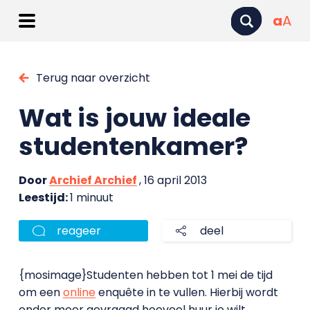
a
A
Terug naar overzicht
Wat is jouw ideale
studentenkamer?
Door
Archief Archief
, 16 april 2013
Leestijd:
1 minuut
reageer
deel
{mosimage}Studenten hebben tot 1 mei de tijd
om een
online
enquête in te vullen. Hierbij wordt
onder meer gevraagd hoeveel huur je wilt