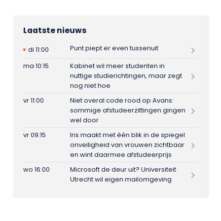
Laatste nieuws
Punt piept er even tussenuit
di 11:00
ma 10:15
Kabinet wil meer studenten in
nuttige studierichtingen, maar zegt
nog niet hoe
vr 11:00
Niet overal code rood op Avans:
sommige afstudeerzittingen gingen
wel door
vr 09:15
Iris maakt met één blik in de spiegel
onveiligheid van vrouwen zichtbaar
en wint daarmee afstudeerprijs
wo 16:00
Microsoft de deur uit? Universiteit
Utrecht wil eigen mailomgeving