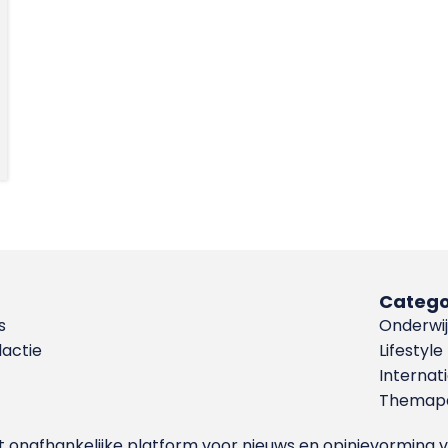
Catego
s
Onderwij
dactie
Lifestyle
Internat
Themapa
et onafhankelijke platform voor nieuws en opinievormin