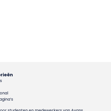
rieën
s
ional
gina’s
g voor studenten en medewerkers van Avans