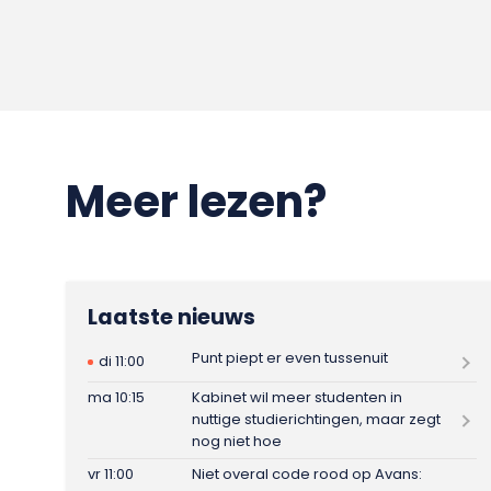
Meer lezen?
Laatste nieuws
Punt piept er even tussenuit
di 11:00
ma 10:15
Kabinet wil meer studenten in
nuttige studierichtingen, maar zegt
nog niet hoe
vr 11:00
Niet overal code rood op Avans: