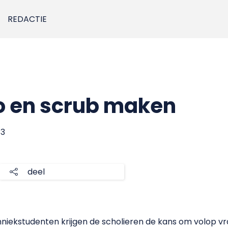
REDACTIE
o en scrub maken
13
deel
hniekstudenten krijgen de scholieren de kans om volop vra