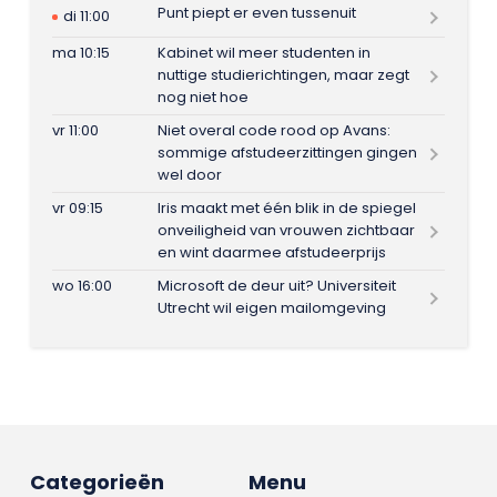
Punt piept er even tussenuit
di 11:00
ma 10:15
Kabinet wil meer studenten in
nuttige studierichtingen, maar zegt
nog niet hoe
vr 11:00
Niet overal code rood op Avans:
sommige afstudeerzittingen gingen
wel door
vr 09:15
Iris maakt met één blik in de spiegel
onveiligheid van vrouwen zichtbaar
en wint daarmee afstudeerprijs
wo 16:00
Microsoft de deur uit? Universiteit
Utrecht wil eigen mailomgeving
Categorieën
Menu