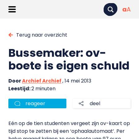
a
A
Terug naar overzicht
Bussemaker: ov-
boete is eigen schuld
Door
Archief Archief
, 14 mei 2013
Leestijd:
2 minuten
reageer
deel
Eén op de tien studenten vergeet zijn ov-kaart op
tijd stop te zetten bij een ‘ophaalautomaat’. Per
halve maand krijgen ze een boete van 97 euro.