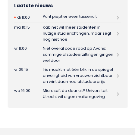
Laatste nieuws
Punt piept er even tussenuit
di 11:00
ma 10:15
Kabinet wil meer studenten in
nuttige studierichtingen, maar zegt
nog niet hoe
vr 11:00
Niet overal code rood op Avans:
sommige afstudeerzittingen gingen
wel door
vr 09:15
Iris maakt met één blik in de spiegel
onveiligheid van vrouwen zichtbaar
en wint daarmee afstudeerprijs
wo 16:00
Microsoft de deur uit? Universiteit
Utrecht wil eigen mailomgeving