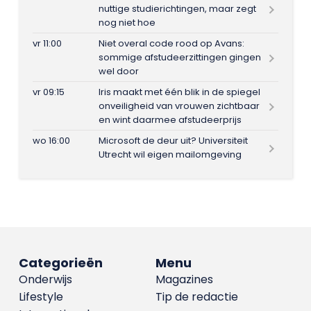
nuttige studierichtingen, maar zegt
nog niet hoe
vr 11:00
Niet overal code rood op Avans:
sommige afstudeerzittingen gingen
wel door
vr 09:15
Iris maakt met één blik in de spiegel
onveiligheid van vrouwen zichtbaar
en wint daarmee afstudeerprijs
wo 16:00
Microsoft de deur uit? Universiteit
Utrecht wil eigen mailomgeving
Categorieën
Menu
Onderwijs
Magazines
Lifestyle
Tip de redactie