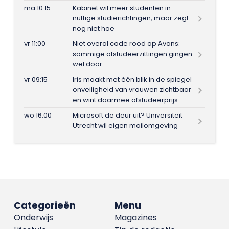
ma 10:15
Kabinet wil meer studenten in
nuttige studierichtingen, maar zegt
nog niet hoe
vr 11:00
Niet overal code rood op Avans:
sommige afstudeerzittingen gingen
wel door
vr 09:15
Iris maakt met één blik in de spiegel
onveiligheid van vrouwen zichtbaar
en wint daarmee afstudeerprijs
wo 16:00
Microsoft de deur uit? Universiteit
Utrecht wil eigen mailomgeving
Categorieën
Menu
Onderwijs
Magazines