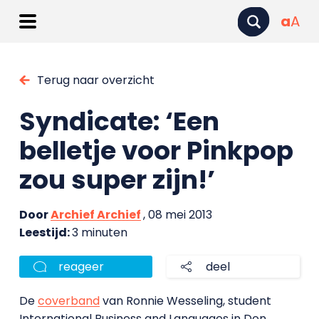
a
A
Terug naar overzicht
Syndicate: ‘Een
belletje voor Pinkpop
zou super zijn!’
Door
Archief Archief
, 08 mei 2013
Leestijd:
3 minuten
reageer
deel
De
coverband
van Ronnie Wesseling, student
International Business and Languages in Den