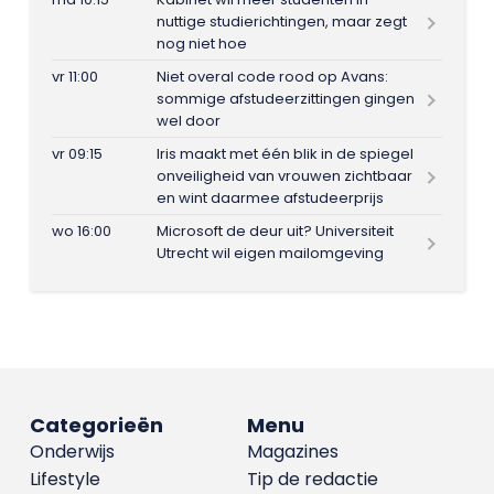
nuttige studierichtingen, maar zegt
nog niet hoe
vr 11:00
Niet overal code rood op Avans:
sommige afstudeerzittingen gingen
wel door
vr 09:15
Iris maakt met één blik in de spiegel
onveiligheid van vrouwen zichtbaar
en wint daarmee afstudeerprijs
wo 16:00
Microsoft de deur uit? Universiteit
Utrecht wil eigen mailomgeving
Categorieën
Menu
Onderwijs
Magazines
Lifestyle
Tip de redactie