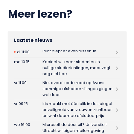
Meer lezen?
Laatste nieuws
Punt piept er even tussenuit
di 11:00
ma 10:15
Kabinet wil meer studenten in
nuttige studierichtingen, maar zegt
nog niet hoe
vr 11:00
Niet overal code rood op Avans:
sommige afstudeerzittingen gingen
wel door
vr 09:15
Iris maakt met één blik in de spiegel
onveiligheid van vrouwen zichtbaar
en wint daarmee afstudeerprijs
wo 16:00
Microsoft de deur uit? Universiteit
Utrecht wil eigen mailomgeving