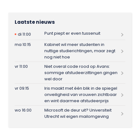
Laatste nieuws
Punt piept er even tussenuit
di 11:00
ma 10:15
Kabinet wil meer studenten in
nuttige studierichtingen, maar zegt
nog niet hoe
vr 11:00
Niet overal code rood op Avans:
sommige afstudeerzittingen gingen
wel door
vr 09:15
Iris maakt met één blik in de spiegel
onveiligheid van vrouwen zichtbaar
en wint daarmee afstudeerprijs
wo 16:00
Microsoft de deur uit? Universiteit
Utrecht wil eigen mailomgeving