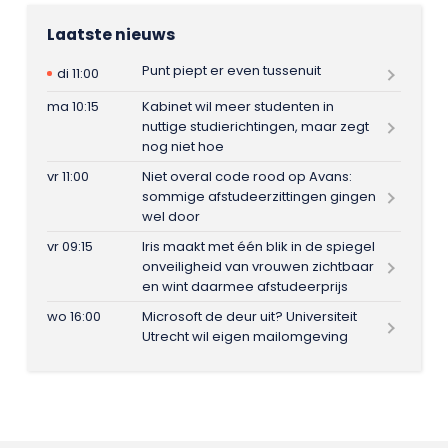
Laatste nieuws
Punt piept er even tussenuit
di 11:00
ma 10:15
Kabinet wil meer studenten in
nuttige studierichtingen, maar zegt
nog niet hoe
vr 11:00
Niet overal code rood op Avans:
sommige afstudeerzittingen gingen
wel door
vr 09:15
Iris maakt met één blik in de spiegel
onveiligheid van vrouwen zichtbaar
en wint daarmee afstudeerprijs
wo 16:00
Microsoft de deur uit? Universiteit
Utrecht wil eigen mailomgeving