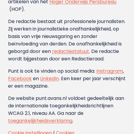
artikelen van het
Hoger Onderwijs Persbureau
(HOP).
De redactie bestaat uit professionele journalisten.
Zij werken in journalistieke onafhankelijkheid, op
basis van vrije nieuwsgaring en zonder
beïnvloeding van derden. De onafhankelijkheid is
geborgd door een
redactiestatuut
. De redactie
wordt bijgestaan door een Redactieraad.
Punt is ook te vinden op social media:
Instragram
,
Facebook
en
LinkedIn
. Een keer per jaar verschijnt
er een magazine.
De website punt.avans.nl voldoet gedeeltelijk aan
de internationale toegankelijkheidsrichtlijnen
WCAG 2.1, niveau AA. Ga naar de
toegankelijkheidsverklaring
.
Cookie instellingen
|
Cookies