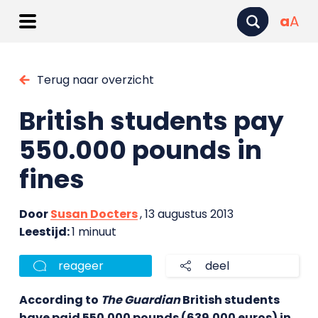
a
A
Terug naar overzicht
British students pay
550.000 pounds in
fines
Door
Susan Docters
, 13 augustus 2013
Leestijd:
1 minuut
reageer
deel
According to
The Guardian
British students
have paid 550.000 pounds (639.000 euros) in