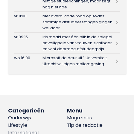
nuttige studierichtingen, maar zegt
nog niet hoe
vr 11:00
Niet overal code rood op Avans:
sommige afstudeerzittingen gingen
wel door
vr 09:15
Iris maakt met één blik in de spiegel
onveiligheid van vrouwen zichtbaar
en wint daarmee afstudeerprijs
wo 16:00
Microsoft de deur uit? Universiteit
Utrecht wil eigen mailomgeving
Categorieën
Menu
Onderwijs
Magazines
Lifestyle
Tip de redactie
International