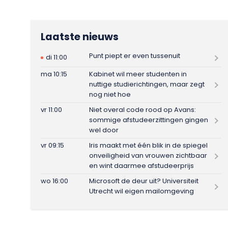
Laatste nieuws
Punt piept er even tussenuit
di 11:00
ma 10:15
Kabinet wil meer studenten in
nuttige studierichtingen, maar zegt
nog niet hoe
vr 11:00
Niet overal code rood op Avans:
sommige afstudeerzittingen gingen
wel door
vr 09:15
Iris maakt met één blik in de spiegel
onveiligheid van vrouwen zichtbaar
en wint daarmee afstudeerprijs
wo 16:00
Microsoft de deur uit? Universiteit
Utrecht wil eigen mailomgeving