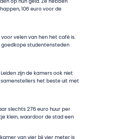
ouden op hun geld. Ze hebben
chappen, 106 euro voor de
voor velen van hen het café is.
an goedkope studentensteden
Leiden zijn de kamers ook niet
e samenstellers het beste uit met
ar slechts 276 euro huur per
tje klein, waardoor de stad een
amer van vier bij vier meter is