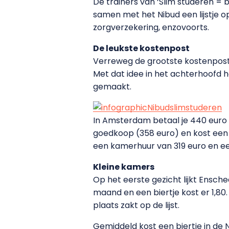
De trainers van ‘Slim studeren = 
samen met het Nibud een lijstje 
zorgverzekering, enzovoorts.
De leukste kostenpost
Verreweg de grootste kostenpost v
Met dat idee in het achterhoofd 
gemaakt.
In Amsterdam betaal je 440 euro v
goedkoop (358 euro) en kost een b
een kamerhuur van 319 euro en een
Kleine kamers
Op het eerste gezicht lijkt Ensc
maand en een biertje kost er 1,80
plaats zakt op de lijst.
Gemiddeld kost een biertje in de 