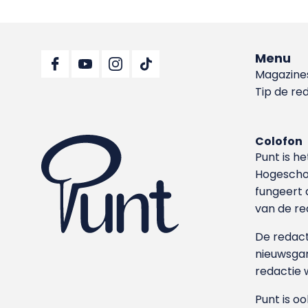
Menu
Magazine
Tip de re
Colofon
Punt is h
Hoge­sch
fungeert 
van de re
De redacti
nieuwsgar
redactie 
Punt is o