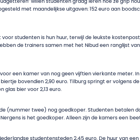
budgetteren’ willen studenten graag leren hoe ze grip h
opgesteld met maandelijkse uitgaven: 152 euro aan boods
oor studenten is hun huur, terwijl de leukste kostenpost 
hebben de trainers samen met het Nibud een ranglijst v
oor een kamer van nog geen vijftien vierkante meter. In 
iertje bovendien 2,90 euro. Tilburg springt er volgens d
 glas bier voor 2,13 euro.
hede (nummer twee) nog goedkoper. Studenten betalen da
. Nergens is het goedkoper. Alleen zijn de kamers een bee
Nederlandse studentensteden 2,45 euro. De huur van een k