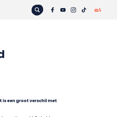
a
A
d
t is een groot verschil met