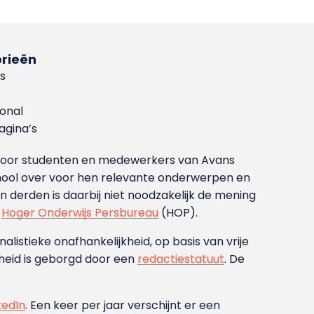
rieën
s
ional
gina’s
g voor studenten en medewerkers van Avans
ool over voor hen relevante onderwerpen en
derden is daarbij niet noodzakelijk de mening
t
Hoger Onderwijs Persbureau
(HOP).
nalistieke onafhankelijkheid, op basis van vrije
heid is geborgd door een
redactiestatuut
. De
kedIn
. Een keer per jaar verschijnt er een