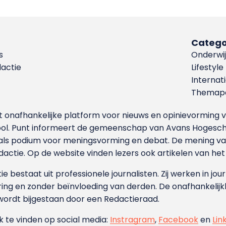
Catego
s
Onderwij
dactie
Lifestyle
Internat
Themapa
et onafhankelijke platform voor nieuws en opinievormin
ool. Punt informeert de gemeenschap van Avans Hogesch
als podium voor meningsvorming en debat. De mening van 
dactie. Op de website vinden lezers ook artikelen van he
e bestaat uit professionele journalisten. Zij werken in jour
ing en zonder beïnvloeding van derden. De onafhankelijk
wordt bijgestaan door een Redactieraad.
ok te vinden op social media:
Instragram
,
Facebook
en
Lin