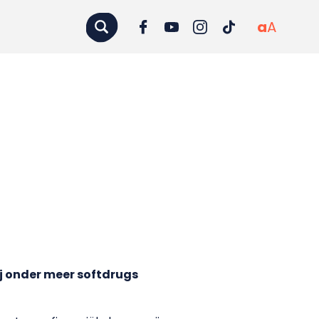
a
A
tij onder meer softdrugs