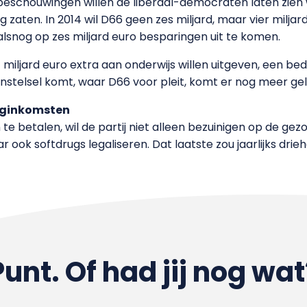
eschouwingen willen de liberaal-democraten laten zien wa
 zaten. In 2014 wil D66 geen zes miljard, maar vier miljar
 alsnog op zes miljard euro besparingen uit te komen.
f miljard euro extra aan onderwijs willen uitgeven, een bed
leenstelsel komt, waar D66 voor pleit, komt er nog meer g
inginkomsten
e betalen, wil de partij niet alleen bezuinigen op de ge
r ook softdrugs legaliseren. Dat laatste zou jaarlijks dri
Punt. Of had jij nog wat