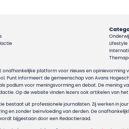
Catego
s
Onderwij
dactie
Lifestyle
Internat
Themapa
et onafhankelijke platform voor nieuws en opinievormin
ool. Punt informeert de gemeenschap van Avans Hogesch
als podium voor meningsvorming en debat. De mening van 
dactie. Op de website vinden lezers ook artikelen van he
e bestaat uit professionele journalisten. Zij werken in jour
ing en zonder beïnvloeding van derden. De onafhankelijk
wordt bijgestaan door een Redactieraad.