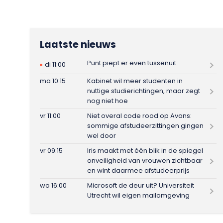
Laatste nieuws
Punt piept er even tussenuit
di 11:00
ma 10:15
Kabinet wil meer studenten in
nuttige studierichtingen, maar zegt
nog niet hoe
vr 11:00
Niet overal code rood op Avans:
sommige afstudeerzittingen gingen
wel door
vr 09:15
Iris maakt met één blik in de spiegel
onveiligheid van vrouwen zichtbaar
en wint daarmee afstudeerprijs
wo 16:00
Microsoft de deur uit? Universiteit
Utrecht wil eigen mailomgeving