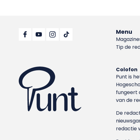
Menu
Magazine
Tip de re
Colofon
Punt is h
Hoge­sch
fungeert 
van de re
De redacti
nieuwsgar
redactie 