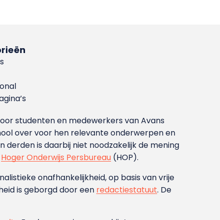
rieën
s
ional
gina’s
g voor studenten en medewerkers van Avans
ool over voor hen relevante onderwerpen en
derden is daarbij niet noodzakelijk de mening
t
Hoger Onderwijs Persbureau
(HOP).
nalistieke onafhankelijkheid, op basis van vrije
heid is geborgd door een
redactiestatuut
. De