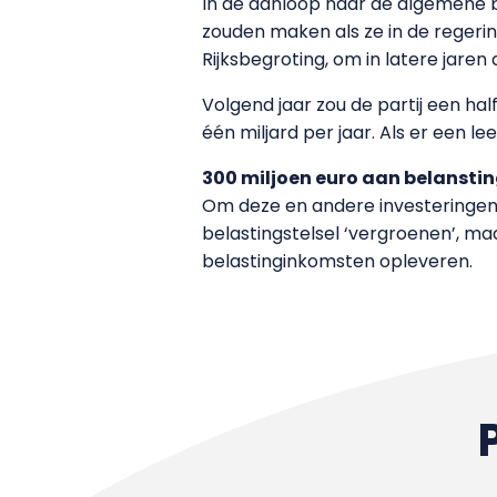
In de aanloop naar de algemene b
zouden maken als ze in de regering
Rijksbegroting, om in latere jaren
Volgend jaar zou de partij een hal
één miljard per jaar. Als er een 
300 miljoen euro aan belanst
Om deze en andere investeringen t
belastingstelsel ‘vergroenen’, maa
belastinginkomsten opleveren.