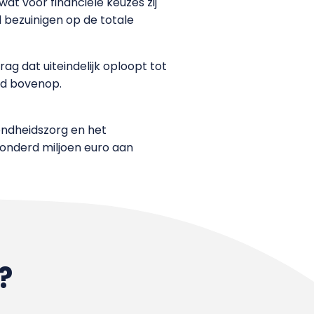
t voor financiële keuzes zij
d bezuinigen op de totale
rag dat uiteindelijk oploopt tot
eld bovenop.
zondheidszorg en het
ehonderd miljoen euro aan
?