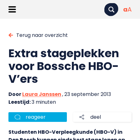
a
A
Terug naar overzicht
Extra stageplekken
voor Bossche HBO-
V’ers
Door
Laura Janssen
, 23 september 2013
Leestijd:
3 minuten
reageer
deel
Studenten HBO-Verpleegkunde (HBO-V) in
Den Bosch kunnen sinds kort stage lopen op