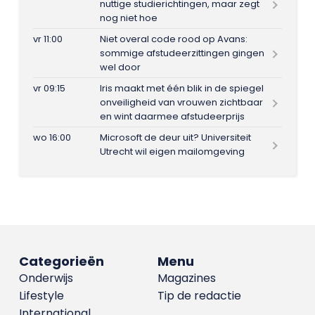
nuttige studierichtingen, maar zegt
nog niet hoe
vr 11:00
Niet overal code rood op Avans:
sommige afstudeerzittingen gingen
wel door
vr 09:15
Iris maakt met één blik in de spiegel
onveiligheid van vrouwen zichtbaar
en wint daarmee afstudeerprijs
wo 16:00
Microsoft de deur uit? Universiteit
Utrecht wil eigen mailomgeving
Categorieën
Menu
Onderwijs
Magazines
Lifestyle
Tip de redactie
International