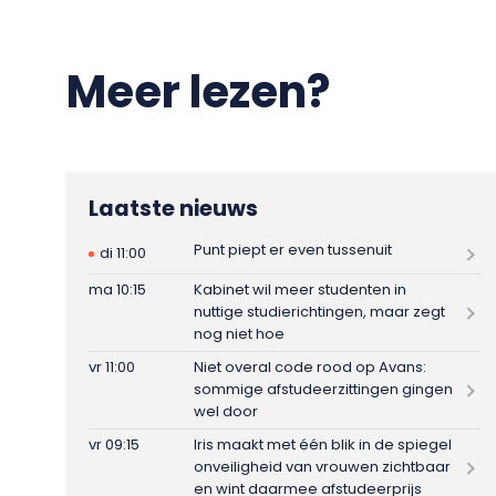
Meer lezen?
Laatste nieuws
Punt piept er even tussenuit
di 11:00
ma 10:15
Kabinet wil meer studenten in
nuttige studierichtingen, maar zegt
nog niet hoe
vr 11:00
Niet overal code rood op Avans:
sommige afstudeerzittingen gingen
wel door
vr 09:15
Iris maakt met één blik in de spiegel
onveiligheid van vrouwen zichtbaar
en wint daarmee afstudeerprijs