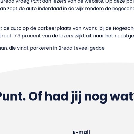
n Breda vroeg
Punt
aan lezers van de website. Op deze p
an zegt de auto inderdaad in de wijk rondom de hogescho
ert de auto op de parkeerplaats van Avans bij de Hogesc
traat. 7,3 procent van de lezers wijkt uit naar het naast
aan, die vindt parkeren in Breda teveel gedoe.
Punt. Of had jij nog wat
E-mail