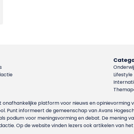
Catego
s
Onderwij
dactie
Lifestyle
Internat
Themapa
et onafhankelijke platform voor nieuws en opinievormin
ool. Punt informeert de gemeenschap van Avans Hogesch
als podium voor meningsvorming en debat. De mening van 
dactie. Op de website vinden lezers ook artikelen van he