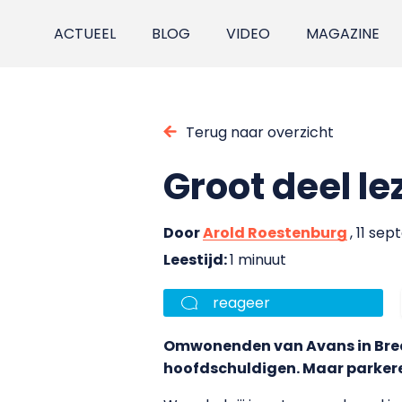
ACTUEEL
BLOG
VIDEO
MAGAZINE
Terug naar overzicht
Groot deel le
Door
Arold Roestenburg
, 11 se
Leestijd:
1 minuut
reageer
Omwonenden van Avans in Breda
hoofdschuldigen. Maar parkere