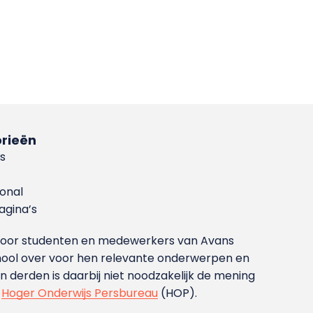
rieën
s
ional
gina’s
g voor studenten en medewerkers van Avans
ool over voor hen relevante onderwerpen en
derden is daarbij niet noodzakelijk de mening
t
Hoger Onderwijs Persbureau
(HOP).