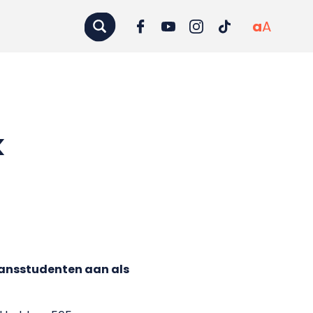
a
A
k
vansstudenten aan als