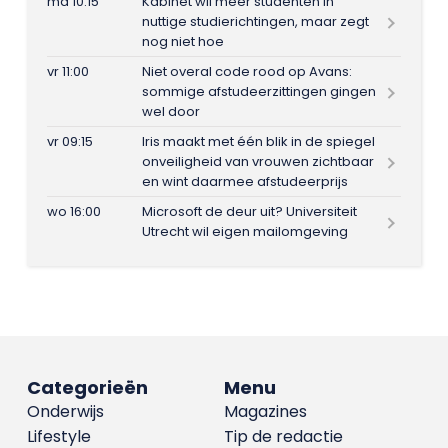
ma 10:15
Kabinet wil meer studenten in
nuttige studierichtingen, maar zegt
nog niet hoe
vr 11:00
Niet overal code rood op Avans:
sommige afstudeerzittingen gingen
wel door
vr 09:15
Iris maakt met één blik in de spiegel
onveiligheid van vrouwen zichtbaar
en wint daarmee afstudeerprijs
wo 16:00
Microsoft de deur uit? Universiteit
Utrecht wil eigen mailomgeving
Categorieën
Menu
Onderwijs
Magazines
Lifestyle
Tip de redactie