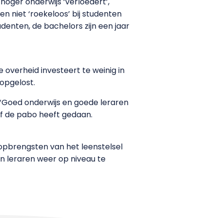
oger onderwijs ‘verloedert’,
en niet ‘roekeloos’ bij studenten
enten, de bachelors zijn een jaar
overheid investeert te weinig in
opgelost.
n. ‘Goed onderwijs en goede leraren
elf de pabo heeft gedaan.
e opbrengsten van het leenstelsel
an leraren weer op niveau te