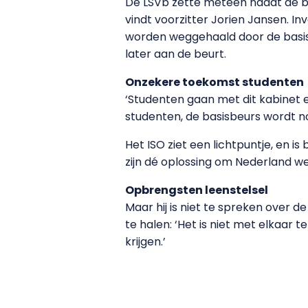
De LSVb zette meteen nadat de be
vindt voorzitter Jorien Jansen. In
worden weggehaald door de basisb
later aan de beurt.
Onzekere toekomst studenten
‘Studenten gaan met dit kabinet 
studenten, de basisbeurs wordt n
Het ISO ziet een lichtpuntje, en is
zijn dé oplossing om Nederland wee
Opbrengsten leenstelsel
Maar hij is niet te spreken over 
te halen: ‘Het is niet met elkaar
krijgen.’