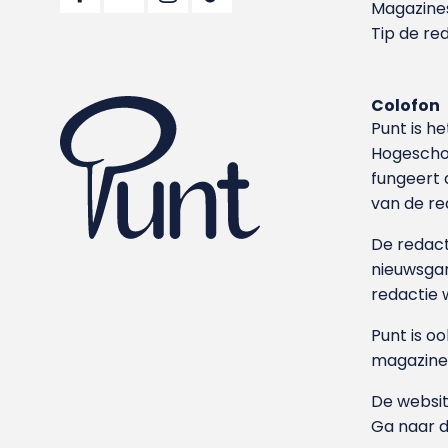
Magazine
Tip de re
Colofon
Punt is h
Hoge­sch
fungeert 
van de re
De redacti
nieuwsgar
redactie 
Punt is o
magazine
De websit
Ga naar 