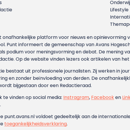
s
Onderwij
dactie
Lifestyle
Internat
Themapa
et onafhankelijke platform voor nieuws en opinievormin
ool. Punt informeert de gemeenschap van Avans Hogesch
als podium voor meningsvorming en debat. De mening van 
dactie. Op de website vinden lezers ook artikelen van he
e bestaat uit professionele journalisten. Zij werken in jour
ing en zonder beïnvloeding van derden. De onafhankelijk
wordt bijgestaan door een Redactieraad.
ok te vinden op social media:
Instragram
,
Facebook
en
Lin
.
e punt.avans.nl voldoet gedeeltelijk aan de internationale
de
toegankelijkheidsverklaring
.