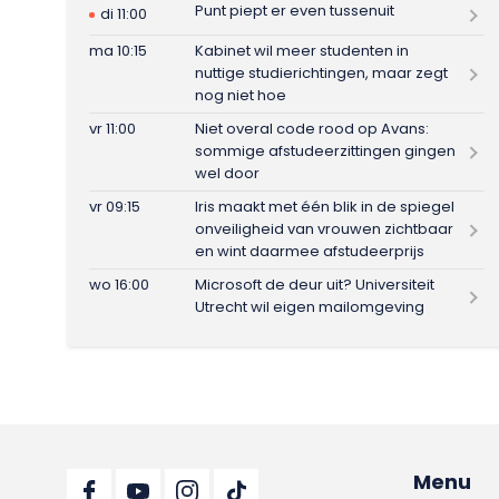
Punt piept er even tussenuit
di 11:00
ma 10:15
Kabinet wil meer studenten in
nuttige studierichtingen, maar zegt
nog niet hoe
vr 11:00
Niet overal code rood op Avans:
sommige afstudeerzittingen gingen
wel door
vr 09:15
Iris maakt met één blik in de spiegel
onveiligheid van vrouwen zichtbaar
en wint daarmee afstudeerprijs
wo 16:00
Microsoft de deur uit? Universiteit
Utrecht wil eigen mailomgeving
Menu