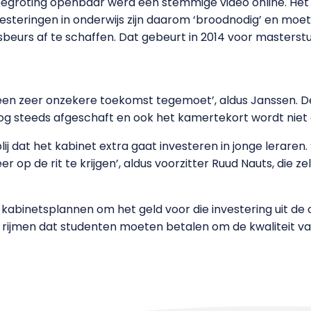
groting openbaar werd een stemmige video online. Het h
vesteringen in onderwijs zijn daarom ‘broodnodig’ en moet
eurs af te schaffen. Dat gebeurt in 2014 voor masterstud
een zeer onzekere toekomst tegemoet’, aldus Janssen. De 
og steeds afgeschaft en ook het kamertekort wordt niet 
 blij dat het kabinet extra gaat investeren in jonge lerare
r op de rit te krijgen’, aldus voorzitter Ruud Nauts, die z
de kabinetsplannen om het geld voor die investering uit d
 te rijmen dat studenten moeten betalen om de kwaliteit v