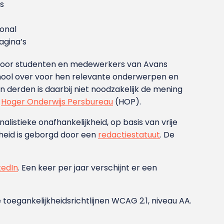
s
ional
gina’s
g voor studenten en medewerkers van Avans
ool over voor hen relevante onderwerpen en
derden is daarbij niet noodzakelijk de mening
t
Hoger Onderwijs Persbureau
(HOP).
nalistieke onafhankelijkheid, op basis van vrije
heid is geborgd door een
redactiestatuut
. De
kedIn
. Een keer per jaar verschijnt er een
 toegankelijkheidsrichtlijnen WCAG 2.1, niveau AA.