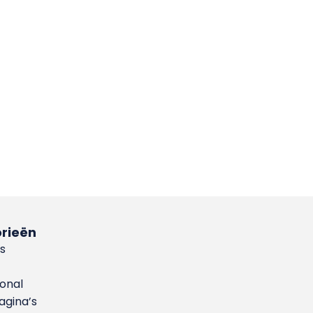
rieën
s
ional
gina’s