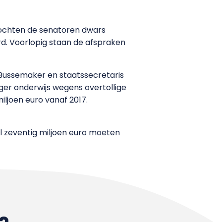
Mochten de senatoren dwars
ord. Voorlopig staan de afspraken
r Bussemaker en staatssecretaris
oger onderwijs wegens overtollige
miljoen euro vanaf 2017.
al zeventig miljoen euro moeten