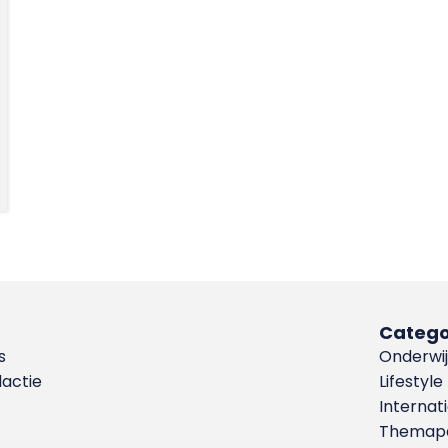
Catego
s
Onderwij
dactie
Lifestyle
Internat
Themapa