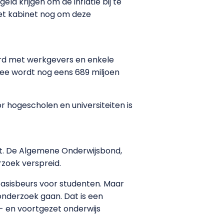
eld krijgen om de inflatie bij te
het kabinet nog om deze
rd met werkgevers en enkele
ee wordt nog eens 689 miljoen
r hogescholen en universiteiten is
at. De Algemene Onderwijsbond,
rzoek verspreid.
basisbeurs voor studenten. Maar
onderzoek gaan. Dat is een
s- en voortgezet onderwijs