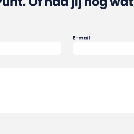
Punt. Of had jij nog wat
E-mail