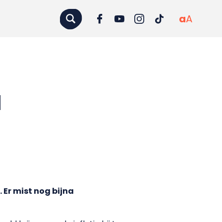
a
A
d
 Er mist nog bijna