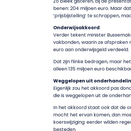
Zo bleek gisteren, bij de presentat
benen: 204 miljoen euro. Maar da
‘prijsbijstelling’ te schrappen, ma
Onderwijsakkoord
Verder tekent minister Bussemak
vakbonden, waarin ze afspraken 
euro aan onderwijsgeld verdeeld.
Dat zijn flinke bedragen, maar he
alleen 135 miljoen euro beschikb
Weggelopen uit onderhandeli
Eigenlijk zou het akkoord pas do
die is weggelopen uit de onderhan
In het akkoord staat ook dat de 
mocht het ervan komen, dan moet 
koerswijziging: eerder wilden reg
besteden.