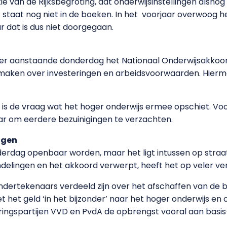
ie van de Rijksbegroting, dat onderwijsinstellingen alsnog g
t staat nog niet in de boeken. In het voorjaar overwoog 
ar dat is dus niet doorgegaan.
er aanstaande donderdag het Nationaal Onderwijsakkoo
maken over investeringen en arbeidsvoorwaarden. Hierm
t is de vraag wat het hoger onderwijs ermee opschiet. Voo
aar om eerdere bezuinigingen te verzachten.
ngen
nderdag openbaar worden, maar het ligt intussen op stra
delingen en het akkoord verwerpt, heeft het op veler ve
ondertekenaars verdeeld zijn over het afschaffen van de 
het geld ‘in het bijzonder’ naar het hoger onderwijs en 
eringspartijen VVD en PvdA de opbrengst vooral aan basi