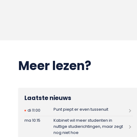
Meer lezen?
Laatste nieuws
Punt piept er even tussenuit
di 11:00
ma 10:15
Kabinet wil meer studenten in
nuttige studierichtingen, maar zegt
nog niet hoe