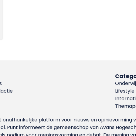
Catego
s
Onderwij
dactie
Lifestyle
Internat
Themapa
et onafhankelijke platform voor nieuws en opinievormin
ool. Punt informeert de gemeenschap van Avans Hogesch
als podium voor meningsvorming en debat. De mening van 