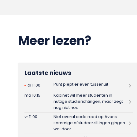
Meer lezen?
Laatste nieuws
Punt piept er even tussenuit
di 11:00
ma 10:15
Kabinet wil meer studenten in
nuttige studierichtingen, maar zegt
nog niet hoe
vr 11:00
Niet overal code rood op Avans:
sommige afstudeerzittingen gingen
wel door