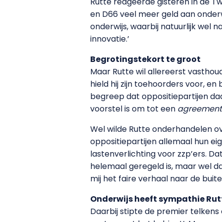
Rutte reageerde gisteren in de T
en D66 veel meer geld aan onderwi
onderwijs, waarbij natuurlijk we
innovatie.’
Begrotingstekort te groot
Maar Rutte wil allereerst vasthou
hield hij zijn toehoorders voor, e
begreep dat oppositiepartijen da
voorstel is om tot een
agreement 
Wel wilde Rutte onderhandelen ove
oppositiepartijen allemaal hun ei
lastenverlichting voor zzp’ers. Da
helemaal geregeld is, maar wel dat
mij het faire verhaal naar de buit
Onderwijs heeft sympathie Rut
Daarbij stipte de premier telkens 