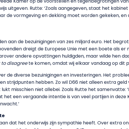
weede Kamer op de voorstellen en tegenbegrotingen van d
js uitgeven. Rutte: ‘Zoals aangegeven, staat het kabinet
l naar de vormgeving en dekking moet worden gekeken, en 
den aan de bezuinigingen van zes miljard euro. Het begrot
n bovendien dreigt de Europese Unie met een boete als er 
arover andere opvattingen huldigden, maar wilde hen daa
to disagree
te komen, omdat wij elkaar vandaag op dit p
r de diverse bezuinigingen en investeringen. Het problee
gen strijdpunten hebben. Zo wil D66 niet alleen extra geld
t lukt misschien niet allebei. Zoals Rutte het samenvatte:
 het een vergaande intentie is van veel partijen in deze 
enwacht.’
te
aan dat het onderwijs zijn sympathie heeft. Over extra on