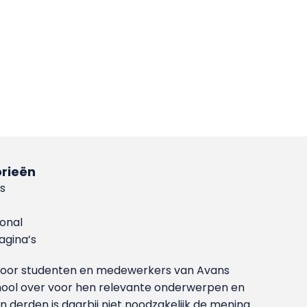
rieën
s
ional
gina’s
g voor studenten en medewerkers van Avans
ool over voor hen relevante onderwerpen en
derden is daarbij niet noodzakelijk de mening