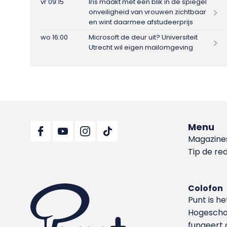
vr 09:15
Iris maakt met één blik in de spiegel
onveiligheid van vrouwen zichtbaar
en wint daarmee afstudeerprijs
wo 16:00
Microsoft de deur uit? Universiteit
Utrecht wil eigen mailomgeving
Menu
Magazine
Tip de re
Colofon
Punt is h
Hoge­sch
fungeert 