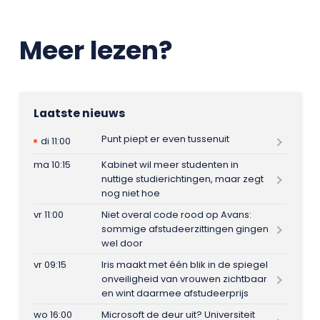
Meer lezen?
Laatste nieuws
Punt piept er even tussenuit
di 11:00
ma 10:15
Kabinet wil meer studenten in
nuttige studierichtingen, maar zegt
nog niet hoe
vr 11:00
Niet overal code rood op Avans:
sommige afstudeerzittingen gingen
wel door
vr 09:15
Iris maakt met één blik in de spiegel
onveiligheid van vrouwen zichtbaar
en wint daarmee afstudeerprijs
wo 16:00
Microsoft de deur uit? Universiteit