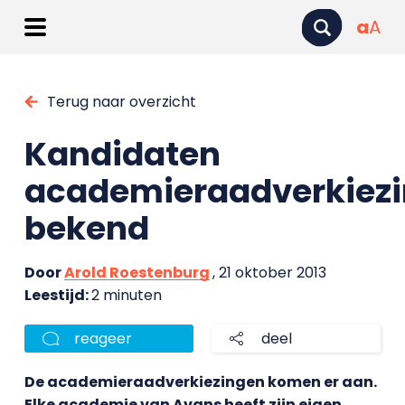
a
A
Terug naar overzicht
Kandidaten
academieraadverkiez
bekend
Door
Arold Roestenburg
, 21 oktober 2013
Leestijd:
2 minuten
reageer
deel
De academieraadverkiezingen komen er aan.
Elke academie van Avans heeft zijn eigen