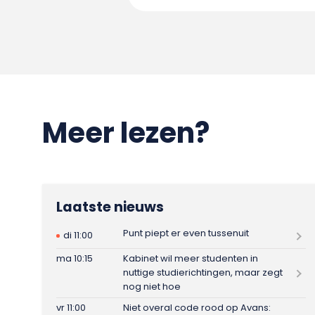
Meer lezen?
Laatste nieuws
Punt piept er even tussenuit
di 11:00
ma 10:15
Kabinet wil meer studenten in
nuttige studierichtingen, maar zegt
nog niet hoe
vr 11:00
Niet overal code rood op Avans: