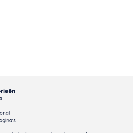
rieën
s
ional
gina’s