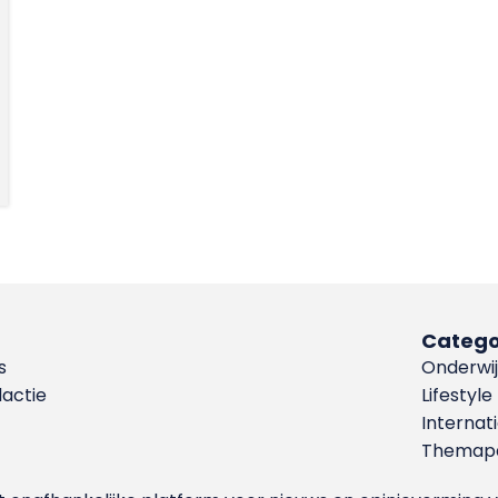
Catego
s
Onderwij
dactie
Lifestyle
Internat
Themapa