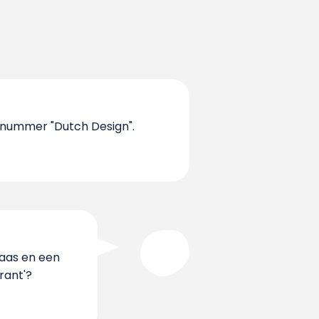
a-nummer "Dutch Design".
kaas en een
rant'?