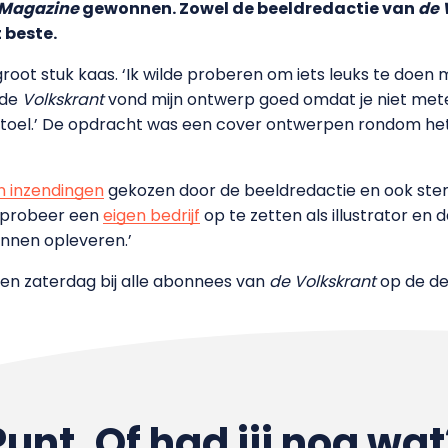
 Magazine
gewonnen. Zowel de beeldredactie van
de
 beste.
oot stuk kaas. ‘Ik wilde proberen om iets leuks te doen 
 de
Volkskrant
vond mijn ontwerp goed omdat je niet mete
 stoel.’ De opdracht was een cover ontwerpen rondom he
 inzendingen
gekozen door de beeldredactie en ook st
ik probeer een
eigen bedrijf
op te zetten als illustrator en da
nnen opleveren.’
pen zaterdag bij alle abonnees van
de
Volkskrant
op de de
Punt. Of had jij nog wat