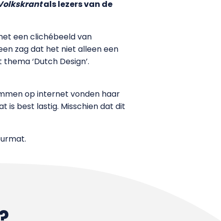
Volkskrant
als lezers van de
met een clichébeeld van
en zag dat het niet alleen een
t thema ‘Dutch Design’.
emmen op internet vonden haar
t is best lastig. Misschien dat dit
urmat.
?