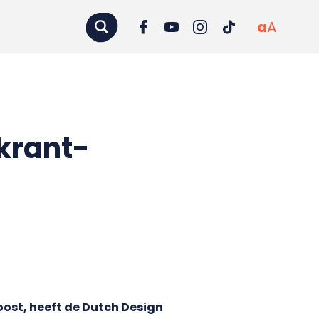
a
A
krant-
ost, heeft de Dutch Design