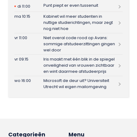
Punt piept er even tussenuit
di 11:00
ma 10:15
Kabinet wil meer studenten in
nuttige studierichtingen, maar zegt
nog niet hoe
vr 11:00
Niet overal code rood op Avans:
sommige afstudeerzittingen gingen
wel door
vr 09:15
Iris maakt met één blik in de spiegel
onveiligheid van vrouwen zichtbaar
en wint daarmee afstudeerprijs
wo 16:00
Microsoft de deur uit? Universiteit
Utrecht wil eigen mailomgeving
Categorieën
Menu