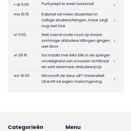
Punt piept er even tussenuit
di 11:00
ma 10:15
Kabinet wil meer studenten in
nuttige studierichtingen, maar zegt
nog niet hoe
vr 11:00
Niet overal code rood op Avans:
sommige afstudeerzittingen gingen
wel door
vr 09:15
Iris maakt met één blik in de spiegel
onveiligheid van vrouwen zichtbaar
en wint daarmee afstudeerprijs
wo 16:00
Microsoft de deur uit? Universiteit
Utrecht wil eigen mailomgeving
Categorieën
Menu