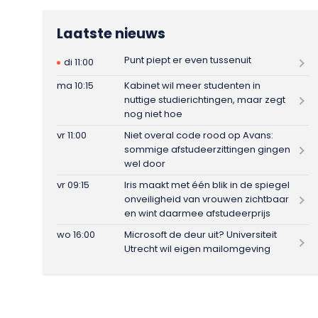
Laatste nieuws
Punt piept er even tussenuit
di 11:00
ma 10:15
Kabinet wil meer studenten in
nuttige studierichtingen, maar zegt
nog niet hoe
vr 11:00
Niet overal code rood op Avans:
sommige afstudeerzittingen gingen
wel door
vr 09:15
Iris maakt met één blik in de spiegel
onveiligheid van vrouwen zichtbaar
en wint daarmee afstudeerprijs
wo 16:00
Microsoft de deur uit? Universiteit
Utrecht wil eigen mailomgeving