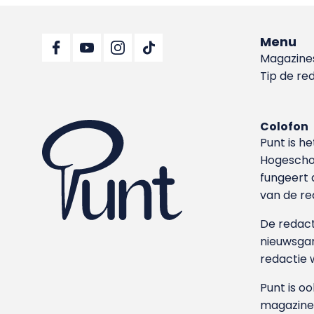
Menu
Magazine
Tip de re
Colofon
Punt is h
Hoge­sch
fungeert 
van de re
De redacti
nieuwsgar
redactie 
Punt is o
magazine