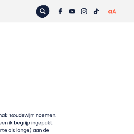
a
A
emak ‘Boudewijn’ noemen.
en ik begrijp ingepakt.
te als lange) aan de