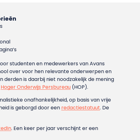
rieën
s
ional
gina’s
g voor studenten en medewerkers van Avans
ool over voor hen relevante onderwerpen en
derden is daarbij niet noodzakelijk de mening
t
Hoger Onderwijs Persbureau
(HOP).
nalistieke onafhankelijkheid, op basis van vrije
heid is geborgd door een
redactiestatuut
. De
kedIn
. Een keer per jaar verschijnt er een