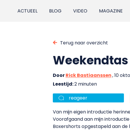
ACTUEEL
BLOG
VIDEO
MAGAZINE
Terug naar overzicht
Weekendtas 
Door
Rick Bastiaanssen
, 10 okt
Leestijd:
2 minuten
reageer
Van mijn eigen introductie herinn
Voorafgaand aan mijn introductie h
Boxershorts opgestapeld aan de l