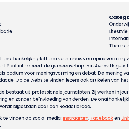
Catego
s
Onderwij
dactie
Lifestyle
Internat
Themapa
et onafhankelijke platform voor nieuws en opinievormin
ool. Punt informeert de gemeenschap van Avans Hogesch
als podium voor meningsvorming en debat. De mening van 
dactie. Op de website vinden lezers ook artikelen van he
e bestaat uit professionele journalisten. Zij werken in jour
ing en zonder beïnvloeding van derden. De onafhankelijk
wordt bijgestaan door een Redactieraad.
ok te vinden op social media:
Instragram
,
Facebook
en
Lin
.