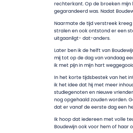
rechterkant. Op de broeken mijn b
gegarandeerd was. Nadat Boudewij
Naarmate de tijd verstreek kreeg h
stralen en ook ontstond er een s
uitgaanligt- dat-anders.
Later ben ik de helft van Boudewi
mij tot op de dag van vandaag een
ik met pijn in mijn hart weggegoo
In het korte tijdsbestek van het
ik het idee dat hij met meer inh
studiegenoten en nieuwe vriende
nog opgehaald zouden worden. Ge
dat er vanaf de eerste dag een h
Ik hoop dat iedereen met volle t
Boudewijn ook voor hem of haar 