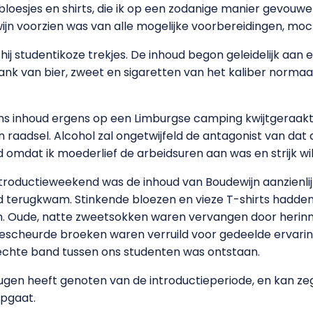
loesjes en shirts, die ik op een zodanige manier gevouw
n voorzien was van alle mogelijke voorbereidingen, mocht
ij studentikoze trekjes. De inhoud begon geleidelijk aan 
tank van bier, zweet en sigaretten van het kaliber norma
jns inhoud ergens op een Limburgse camping kwijtgeraakt. 
 raadsel. Alcohol zal ongetwijfeld de antagonist van dat 
id omdat ik moederlief de arbeidsuren aan was en strijk w
 introductieweekend was de inhoud van Boudewijn aanzienl
oud terugkwam. Stinkende bloezen en vieze T-shirts hadd
n. Oude, natte zweetsokken waren vervangen door herin
scheurde broeken waren verruild voor gedeelde ervarin
echte band tussen ons studenten was ontstaan.
eugen heeft genoten van de introductieperiode, en kan ze
opgaat.