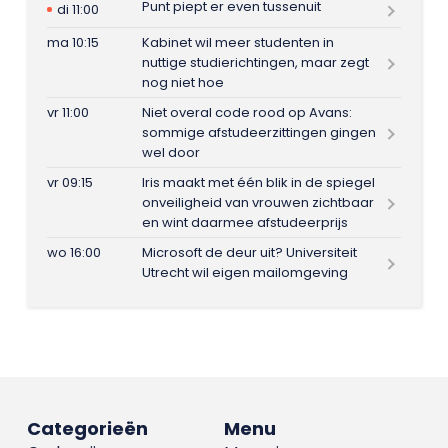
Punt piept er even tussenuit
di 11:00
ma 10:15
Kabinet wil meer studenten in
nuttige studierichtingen, maar zegt
nog niet hoe
vr 11:00
Niet overal code rood op Avans:
sommige afstudeerzittingen gingen
wel door
vr 09:15
Iris maakt met één blik in de spiegel
onveiligheid van vrouwen zichtbaar
en wint daarmee afstudeerprijs
wo 16:00
Microsoft de deur uit? Universiteit
Utrecht wil eigen mailomgeving
Categorieën
Menu