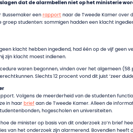
eslagen dat de alarmbellen niet op het ministerie wo
ter Bussemaker een
rapport
naar de Tweede Kamer over de
e groep studenten: sommigen hadden een klacht ingedien
jk geen klacht hebben ingediend, had één op de vijf geen 
hij zijn klacht moest indienen.
cedure waren begonnen, vinden over het algemeen (58 pro
rechtkunnen. Slechts 12 procent vond dit juist ‘zeer duidel
er
 rapport. Volgens de meerderheid van de studenten functi
ze in haar
brief
aan de Tweede Kamer. Alleen de informati
studentenbonden, hogescholen en universiteiten.
et hoe de minister op basis van dit onderzoek zo’n brief hee
usies van het onderzoek zijn alarmerend. Bovendien heeft