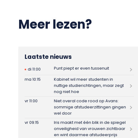
Meer lezen?
Laatste nieuws
Punt piept er even tussenuit
di 11:00
ma 10:15
Kabinet wil meer studenten in
nuttige studierichtingen, maar zegt
nog niet hoe
vr 11:00
Niet overal code rood op Avans:
sommige afstudeerzittingen gingen
wel door
vr 09:15
Iris maakt met één blik in de spiegel
onveiligheid van vrouwen zichtbaar
en wint daarmee afstudeerprijs