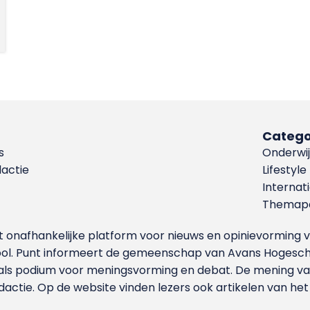
Catego
s
Onderwij
dactie
Lifestyle
Internat
Themapa
et onafhankelijke platform voor nieuws en opinievormin
ool. Punt informeert de gemeenschap van Avans Hogesch
als podium voor meningsvorming en debat. De mening van 
dactie. Op de website vinden lezers ook artikelen van he