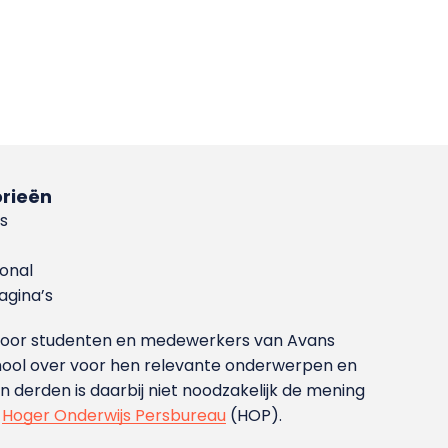
rieën
s
ional
gina’s
g voor studenten en medewerkers van Avans
ool over voor hen relevante onderwerpen en
derden is daarbij niet noodzakelijk de mening
t
Hoger Onderwijs Persbureau
(HOP).