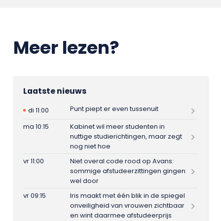
Meer lezen?
Laatste nieuws
Punt piept er even tussenuit
di 11:00
ma 10:15
Kabinet wil meer studenten in
nuttige studierichtingen, maar zegt
nog niet hoe
vr 11:00
Niet overal code rood op Avans:
sommige afstudeerzittingen gingen
wel door
vr 09:15
Iris maakt met één blik in de spiegel
onveiligheid van vrouwen zichtbaar
en wint daarmee afstudeerprijs