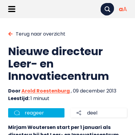
a
A
Terug naar overzicht
Nieuwe directeur
Leer- en
Innovatiecentrum
Door
Arold Roestenburg
, 09 december 2013
Leestijd:
1 minuut
reageer
deel
Mirjam Woutersen start per 1 januari als
directeur bij het Leer- en Innovatiecentrum