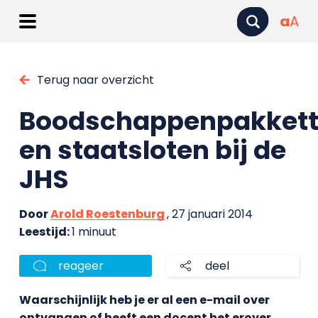
a
A
Terug naar overzicht
Boodschappenpakket
en staatsloten bij de
JHS
Door
Arold Roestenburg
, 27 januari 2014
Leestijd:
1 minuut
reageer
deel
Waarschijnlijk heb je er al een e-mail over
ontvangen of heeft een docent het erover