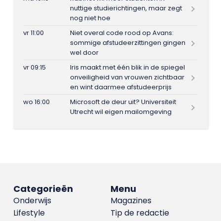
nuttige studierichtingen, maar zegt
nog niet hoe
vr 11:00
Niet overal code rood op Avans:
sommige afstudeerzittingen gingen
wel door
vr 09:15
Iris maakt met één blik in de spiegel
onveiligheid van vrouwen zichtbaar
en wint daarmee afstudeerprijs
wo 16:00
Microsoft de deur uit? Universiteit
Utrecht wil eigen mailomgeving
Categorieën
Menu
Onderwijs
Magazines
Lifestyle
Tip de redactie