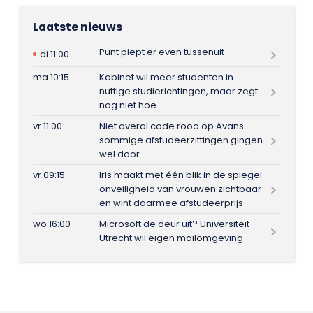
Laatste nieuws
Punt piept er even tussenuit
di 11:00
ma 10:15
Kabinet wil meer studenten in
nuttige studierichtingen, maar zegt
nog niet hoe
vr 11:00
Niet overal code rood op Avans:
sommige afstudeerzittingen gingen
wel door
vr 09:15
Iris maakt met één blik in de spiegel
onveiligheid van vrouwen zichtbaar
en wint daarmee afstudeerprijs
wo 16:00
Microsoft de deur uit? Universiteit
Utrecht wil eigen mailomgeving