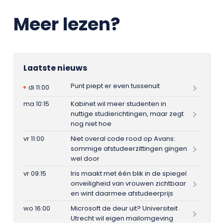
Meer lezen?
Laatste nieuws
Punt piept er even tussenuit
di 11:00
ma 10:15
Kabinet wil meer studenten in
nuttige studierichtingen, maar zegt
nog niet hoe
vr 11:00
Niet overal code rood op Avans:
sommige afstudeerzittingen gingen
wel door
vr 09:15
Iris maakt met één blik in de spiegel
onveiligheid van vrouwen zichtbaar
en wint daarmee afstudeerprijs
wo 16:00
Microsoft de deur uit? Universiteit
Utrecht wil eigen mailomgeving