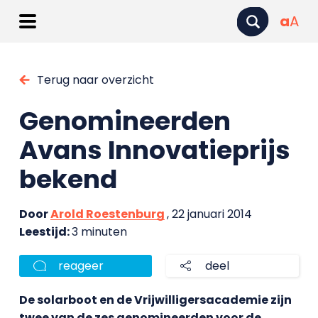
a
A
Terug naar overzicht
Genomineerden
Avans Innovatieprijs
bekend
Door
Arold Roestenburg
, 22 januari 2014
Leestijd:
3 minuten
reageer
deel
De solarboot en de Vrijwilligersacademie zijn
twee van de zes genomineerden voor de