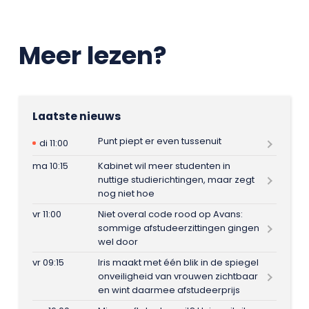
Meer lezen?
Laatste nieuws
Punt piept er even tussenuit
di 11:00
ma 10:15
Kabinet wil meer studenten in
nuttige studierichtingen, maar zegt
nog niet hoe
vr 11:00
Niet overal code rood op Avans:
sommige afstudeerzittingen gingen
wel door
vr 09:15
Iris maakt met één blik in de spiegel
onveiligheid van vrouwen zichtbaar
en wint daarmee afstudeerprijs