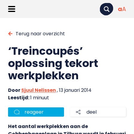
a
A
Terug naar overzicht
‘Treincoupés’
oplossing tekort
werkplekken
Door
Sjuul Nelissen
, 13 januari 2014
Leestijd:
1 minuut
reageer
deel
Het aantal werkplekken aan de
Cobbenhagenlaan in Tilburg wordt in februari