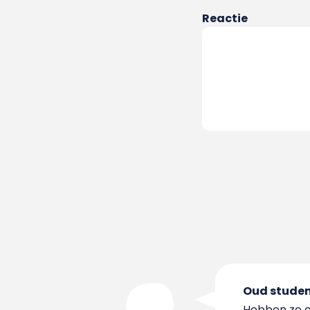
Reactie
Oud stude
Hebben ze o