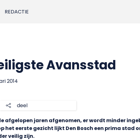
REDACTIE
eiligste Avansstad
ari 2014
deel
e afgelopen jaren afgenomen, er wordt minder ingebr
 het eerste gezicht lijkt Den Bosch een prima stad om
r veilig zijn.