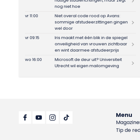
nuttige studierichtingen, maar zegt
nog niet hoe
vr 11:00
Niet overal code rood op Avans:
sommige afstudeerzittingen gingen
wel door
vr 09:15
Iris maakt met één blik in de spiegel
onveiligheid van vrouwen zichtbaar
en wint daarmee afstudeerprijs
wo 16:00
Microsoft de deur uit? Universiteit
Utrecht wil eigen mailomgeving
Menu
Magazine
Tip de re