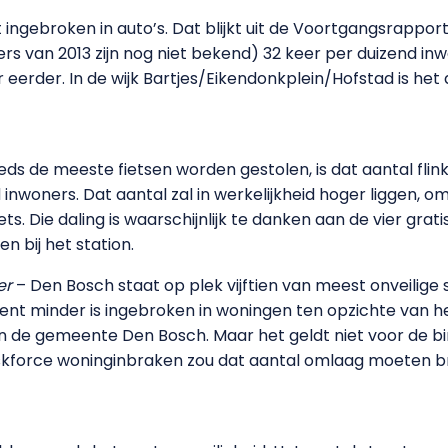
ingebroken in auto’s. Dat blijkt uit de Voortgangsrapport
rs van 2013 zijn nog niet bekend) 32 keer per duizend inwo
 eerder. In de wijk Bartjes/Eikendonkplein/Hofstad is het
ds de meeste fietsen worden gestolen, is dat aantal flin
inwoners. Dat aantal zal in werkelijkheid hoger liggen, om
ts. Die daling is waarschijnlijk te danken aan de vier grat
n bij het station.
er
– Den Bosch staat op plek vijftien van meest onveilige
ocent minder is ingebroken in woningen ten opzichte van h
 de gemeente Den Bosch. Maar het geldt niet voor de bin
kforce woninginbraken zou dat aantal omlaag moeten br