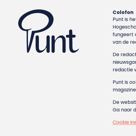
Colofon
Punt is h
Hoge­sch
fungeert 
van de re
De redacti
nieuwsgar
redactie 
Punt is o
magazine
De websit
Ga naar 
Cookie in