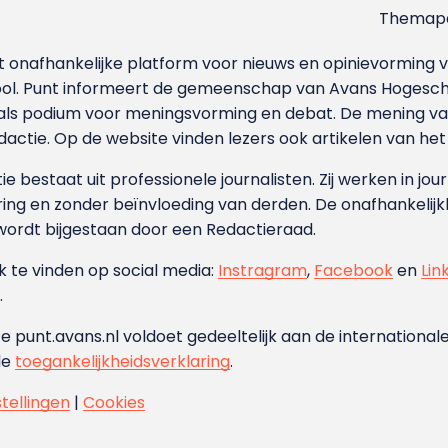
Themapa
et onafhankelijke platform voor nieuws en opinievormin
ool. Punt informeert de gemeenschap van Avans Hogesch
als podium voor meningsvorming en debat. De mening van 
dactie. Op de website vinden lezers ook artikelen van he
e bestaat uit professionele journalisten. Zij werken in jour
ing en zonder beïnvloeding van derden. De onafhankelijk
wordt bijgestaan door een Redactieraad.
ok te vinden op social media:
Instragram
,
Facebook
en
Lin
.
e punt.avans.nl voldoet gedeeltelijk aan de internationale
de
toegankelijkheidsverklaring
.
stellingen
|
Cookies