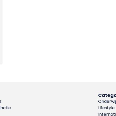
Catego
s
Onderwij
dactie
Lifestyle
Internat