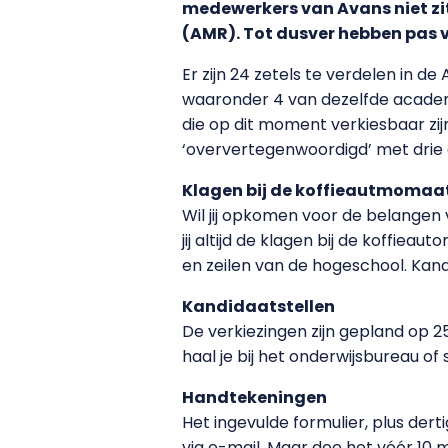
medewerkers van Avans niet z
(AMR). Tot dusver hebben pas v
Er zijn 24 zetels te verdelen in 
waaronder 4 van dezelfde acade
die op dit moment verkiesbaar zijn
‘oververtegenwoordigd’ met drie
Klagen bij de koffieautmomaa
Wil jij opkomen voor de belangen 
jij altijd de klagen bij de koffie
en zeilen van de hogeschool. Kand
Kandidaatstellen
De verkiezingen zijn gepland op 25
haal je bij het onderwijsbureau of
Handtekeningen
Het ingevulde formulier, plus der
via e-mail. Maar doe het vóór 10 m