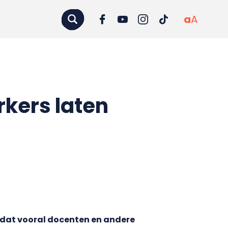
a
A
ers laten
 dat vooral docenten en andere