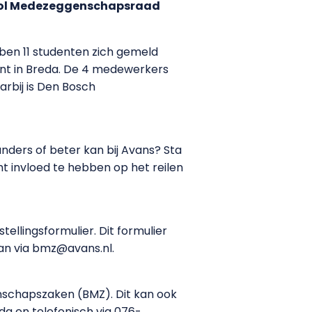
hool Medezeggenschapsraad
bben 11 studenten zich gemeld
nt in Breda. De 4 medewerkers
arbij is Den Bosch
anders of beter kan bij Avans? Sta
cht invloed te hebben op het reilen
ellingsformulier. Dit formulier
 aan via bmz@avans.nl.
enschapszaken (BMZ). Dit kan ook
eda en telefonisch via 076-