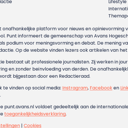
dactie
Lifestyle
Internat
Themapa
et onafhankelijke platform voor nieuws en opinievormin
ool. Punt informeert de gemeenschap van Avans Hogesch
als podium voor meningsvorming en debat. De mening van 
dactie. Op de website vinden lezers ook artikelen van he
e bestaat uit professionele journalisten. Zij werken in jour
ing en zonder beïnvloeding van derden. De onafhankelijk
wordt bijgestaan door een Redactieraad.
ok te vinden op social media:
Instragram
,
Facebook
en
Lin
.
e punt.avans.nl voldoet gedeeltelijk aan de internationale
de
toegankelijkheidsverklaring
.
stellingen
|
Cookies