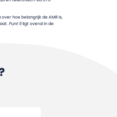
a over hoe belangrijk de AMR is,
aat.
Punt 5
ligt overal in de
?