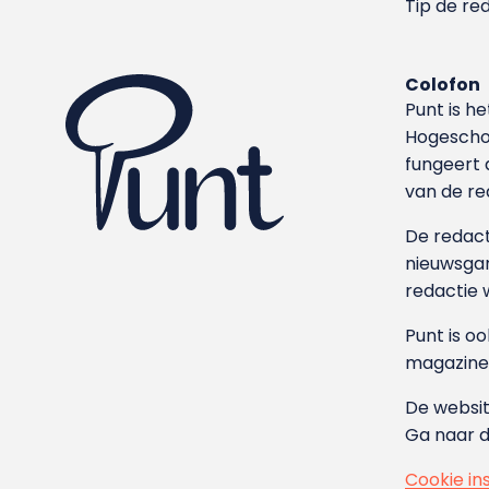
Tip de re
Colofon
Punt is h
Hoge­sch
fungeert 
van de re
De redacti
nieuwsgar
redactie 
Punt is o
magazine
De websit
Ga naar 
Cookie in