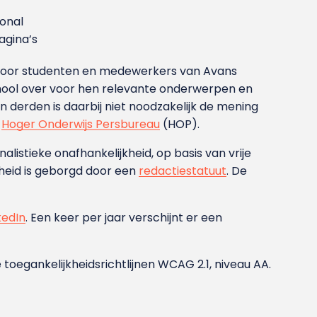
ional
gina’s
g voor studenten en medewerkers van Avans
ool over voor hen relevante onderwerpen en
derden is daarbij niet noodzakelijk de mening
t
Hoger Onderwijs Persbureau
(HOP).
nalistieke onafhankelijkheid, op basis van vrije
heid is geborgd door een
redactiestatuut
. De
kedIn
. Een keer per jaar verschijnt er een
 toegankelijkheidsrichtlijnen WCAG 2.1, niveau AA.