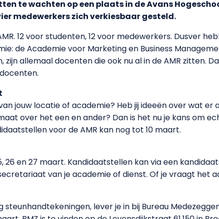
itten te wachten op een plaats in de Avans Hogesc
ier medewerkers zich verkiesbaar gesteld.
de AMR. 12 voor studenten, 12 voor medewerkers. Dusver he
mie: de Academie voor Marketing en Business Manageme
, zijn allemaal docenten die ook nu al in de AMR zitten. Da
 docenten.
t
van jouw locatie of academie? Heb jij ideeën over wat er 
automaat over het een en ander? Dan is het nu je kans om e
idaatstellen voor de AMR kan nog tot 10 maart.
, 26 en 27 maart. Kandidaatstellen kan via een kandidaatst
 secretariaat van je academie of dienst. Of je vraagt het
tig steunhandtekeningen, lever je in bij Bureau Medezegg
aart. BMZ is te vinden op de Lovensdijkstraat 61.150 in Br