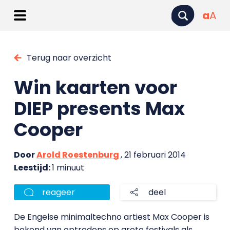
a
A
Terug naar overzicht
Win kaarten voor
DIEP presents Max
Cooper
Door
Arold Roestenburg
, 21 februari 2014
Leestijd:
1 minuut
reageer
deel
De Engelse minimaltechno artiest Max Cooper is
bekend van optredens op grote festivals als