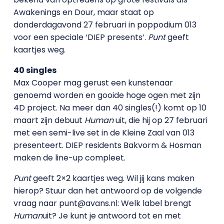
Awakenings en Dour, maar staat op
donderdagavond 27 februari in poppodium 013
voor een speciale ‘DIEP presents’.
Punt
geeft
kaartjes weg.
40 singles
Max Cooper mag gerust een kunstenaar
genoemd worden en gooide hoge ogen met zijn
4D project. Na meer dan 40 singles(!) komt op 10
maart zijn debuut
Human
uit, die hij op 27 februari
met een semi-live set in de Kleine Zaal van 013
presenteert. DIEP residents Bakvorm & Hosman
maken de line-up compleet.
Punt
geeft 2×2 kaartjes weg. Wil jij kans maken
hierop? Stuur dan het antwoord op de volgende
vraag naar punt@avans.nl: Welk label brengt
Human
uit? Je kunt je antwoord tot en met