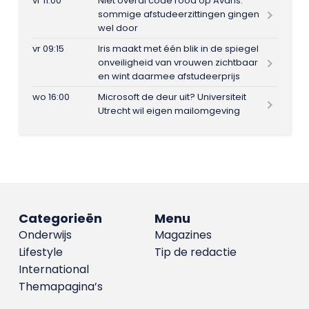
vr 11:00
Niet overal code rood op Avans:
sommige afstudeerzittingen gingen
wel door
vr 09:15
Iris maakt met één blik in de spiegel
onveiligheid van vrouwen zichtbaar
en wint daarmee afstudeerprijs
wo 16:00
Microsoft de deur uit? Universiteit
Utrecht wil eigen mailomgeving
Categorieën
Menu
Onderwijs
Magazines
Lifestyle
Tip de redactie
International
Themapagina’s