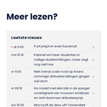
Meer lezen?
Laatste nieuws
Punt piept er even tussenuit
di 11:00
ma 10:15
Kabinet wil meer studenten in
nuttige studierichtingen, maar zegt
nog niet hoe
vr 11:00
Niet overal code rood op Avans:
sommige afstudeerzittingen gingen
wel door
vr 09:15
Iris maakt met één blik in de spiegel
onveiligheid van vrouwen zichtbaar
en wint daarmee afstudeerprijs
wo 16:00
Microsoft de deur uit? Universiteit