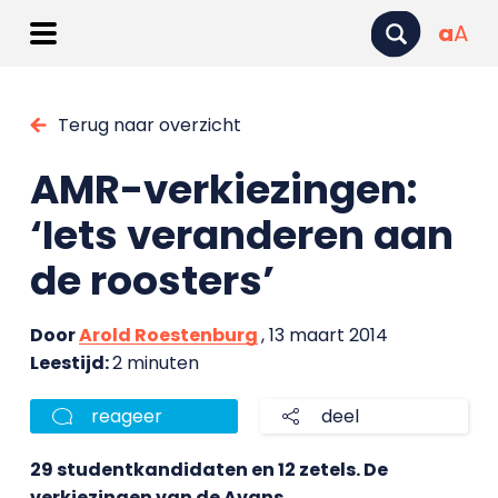
a
A
Terug naar overzicht
AMR-verkiezingen:
‘Iets veranderen aan
de roosters’
Door
Arold Roestenburg
, 13 maart 2014
Leestijd:
2 minuten
reageer
deel
29 studentkandidaten en 12 zetels. De
verkiezingen van de Avans