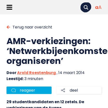
a
A
Terug naar overzicht
AMR-verkiezingen:
‘Netwerkbijeenkomst
organiseren’
Door
Arold Roestenburg
, 14 maart 2014
Leestijd:
3 minuten
reageer
deel
29 studentkandidaten en 12 zetels. De
verkiezingen van de Avans