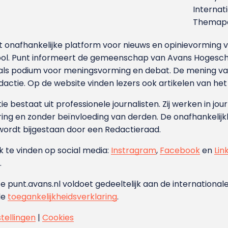
Internat
Themapa
et onafhankelijke platform voor nieuws en opinievormin
ool. Punt informeert de gemeenschap van Avans Hogesch
als podium voor meningsvorming en debat. De mening van 
dactie. Op de website vinden lezers ook artikelen van he
e bestaat uit professionele journalisten. Zij werken in jour
ing en zonder beïnvloeding van derden. De onafhankelijk
wordt bijgestaan door een Redactieraad.
ok te vinden op social media:
Instragram
,
Facebook
en
Lin
.
e punt.avans.nl voldoet gedeeltelijk aan de internationale
de
toegankelijkheidsverklaring
.
stellingen
|
Cookies