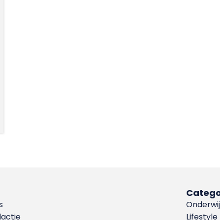
Catego
s
Onderwij
dactie
Lifestyle