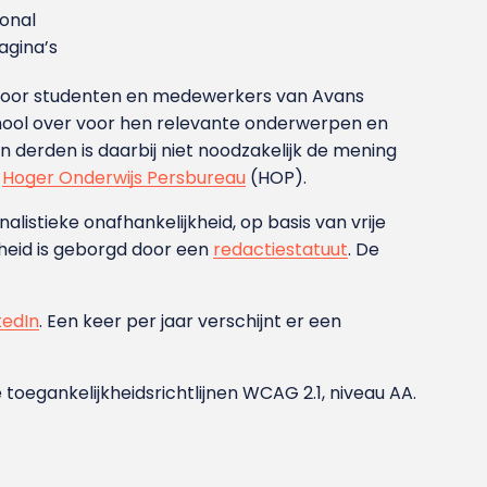
ional
gina’s
g voor studenten en medewerkers van Avans
ool over voor hen relevante onderwerpen en
derden is daarbij niet noodzakelijk de mening
t
Hoger Onderwijs Persbureau
(HOP).
nalistieke onafhankelijkheid, op basis van vrije
heid is geborgd door een
redactiestatuut
. De
kedIn
. Een keer per jaar verschijnt er een
 toegankelijkheidsrichtlijnen WCAG 2.1, niveau AA.