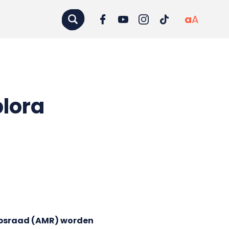
a
A
lora
apsraad (AMR) worden