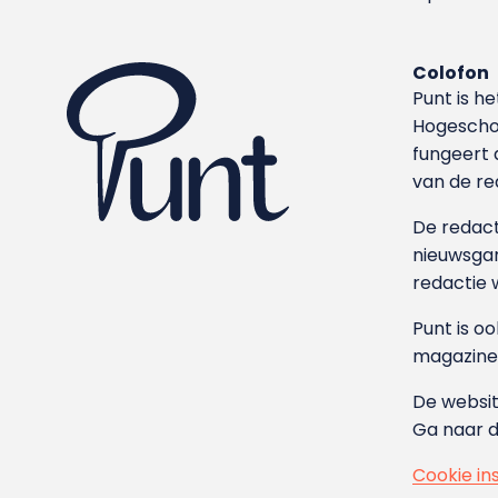
Colofon
Punt is h
Hoge­sch
fungeert 
van de re
De redacti
nieuwsgar
redactie 
Punt is o
magazine
De websit
Ga naar 
Cookie in