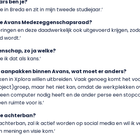
ars ben je?
in Breda en zit in mijn tweede studiejaar.’
 de Avans Medezeggenschapsraad?
ringen en deze daadwerkelijk ook uitgevoerd krijgen, zoda
d wordt.’
nschap, zo ja welke?
e ik dat als kans.’
len aanpakken binnen Avans, wat moet er anders?
ken in Xplora willen uitbreiden. Vaak genoeg komt het voo
ject)groep, maar het niet kan, omdat de werkplekken over
s een computer nodig heeft en de ander perse een stopcon
n ruimte voor is.’
je achterban?
chterban, zal ik actief worden op social media en wil i
n mening en visie kom.’