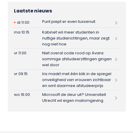
Laatste nieuws
Punt piept er even tussenuit
di 11:00
ma 10:15
Kabinet wil meer studenten in
nuttige studierichtingen, maar zegt
nog niet hoe
vr 11:00
Niet overal code rood op Avans:
sommige afstudeerzittingen gingen
wel door
vr 09:15
Iris maakt met één blik in de spiegel
onveiligheid van vrouwen zichtbaar
en wint daarmee afstudeerprijs
wo 16:00
Microsoft de deur uit? Universiteit
Utrecht wil eigen mailomgeving