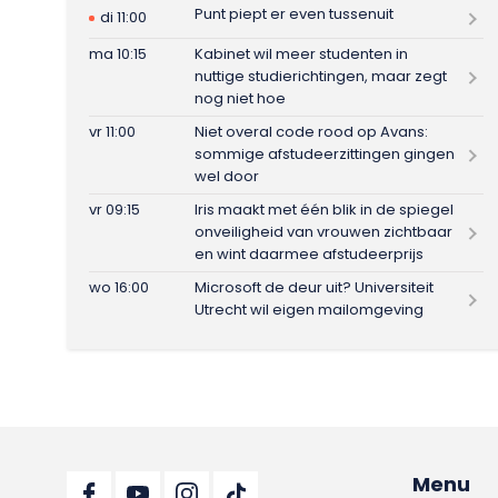
Punt piept er even tussenuit
di 11:00
ma 10:15
Kabinet wil meer studenten in
nuttige studierichtingen, maar zegt
nog niet hoe
vr 11:00
Niet overal code rood op Avans:
sommige afstudeerzittingen gingen
wel door
vr 09:15
Iris maakt met één blik in de spiegel
onveiligheid van vrouwen zichtbaar
en wint daarmee afstudeerprijs
wo 16:00
Microsoft de deur uit? Universiteit
Utrecht wil eigen mailomgeving
Menu