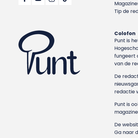
Magazine
Tip de re
Colofon
Punt is h
Hoge­sch
fungeert 
van de re
De redacti
nieuwsgar
redactie 
Punt is o
magazine
De websit
Ga naar 