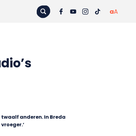
a
A
dio’s
 twaalf anderen. In Breda
vroeger.’