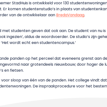
iefnemer StadHuis is ontwikkeld voor 130 studentenwoningen
st. Er komen studentenstudio’s in plaats van studenten
erder van de ontwikkelaar aan
BredaVandaag
.
 met studenten geven dat ook aan. De student van nu is
 ingezien’, aldus de woordvoerder. De studio’s zijn gehee
. ‘Het wordt echt een studentencampus.’
ande panden op het perceel dat eveneens grenst aan d
omgevormd naar grotendeels nieuwbouw; door hoger de luc
s en fietsen.
oor sloop van één van de panden. Het college vindt d
udentenwoningen. De inspraakprocedure voor het beste