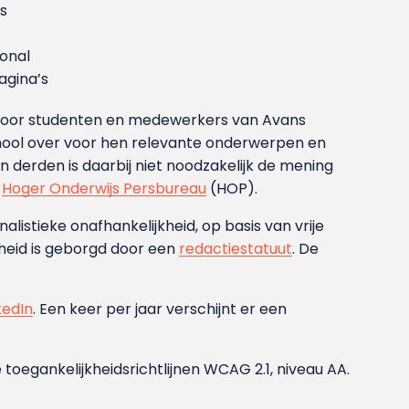
s
ional
gina’s
g voor studenten en medewerkers van Avans
ool over voor hen relevante onderwerpen en
derden is daarbij niet noodzakelijk de mening
t
Hoger Onderwijs Persbureau
(HOP).
nalistieke onafhankelijkheid, op basis van vrije
heid is geborgd door een
redactiestatuut
. De
kedIn
. Een keer per jaar verschijnt er een
 toegankelijkheidsrichtlijnen WCAG 2.1, niveau AA.