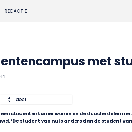
REDACTIE
dentencampus met stu
014
deel
in een studentenkamer wonen en de douche delen met
d. ‘De student van nu is anders dan de student van 