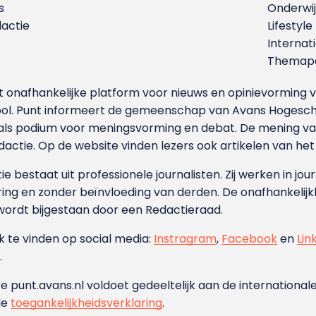
s
Onderwij
dactie
Lifestyle
Internat
Themapa
et onafhankelijke platform voor nieuws en opinievormin
ool. Punt informeert de gemeenschap van Avans Hogesch
als podium voor meningsvorming en debat. De mening van 
dactie. Op de website vinden lezers ook artikelen van he
e bestaat uit professionele journalisten. Zij werken in jour
ing en zonder beïnvloeding van derden. De onafhankelijk
wordt bijgestaan door een Redactieraad.
ok te vinden op social media:
Instragram
,
Facebook
en
Lin
.
e punt.avans.nl voldoet gedeeltelijk aan de internationale
de
toegankelijkheidsverklaring
.