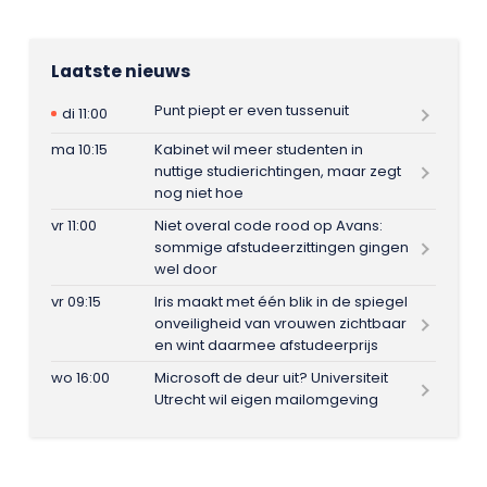
Laatste nieuws
Punt piept er even tussenuit
di 11:00
ma 10:15
Kabinet wil meer studenten in
nuttige studierichtingen, maar zegt
nog niet hoe
vr 11:00
Niet overal code rood op Avans:
sommige afstudeerzittingen gingen
wel door
vr 09:15
Iris maakt met één blik in de spiegel
onveiligheid van vrouwen zichtbaar
en wint daarmee afstudeerprijs
wo 16:00
Microsoft de deur uit? Universiteit
Utrecht wil eigen mailomgeving