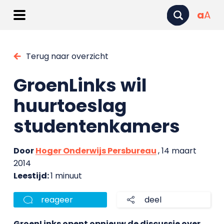
a
A
Terug naar overzicht
GroenLinks wil
huurtoeslag
studentenkamers
Door
Hoger Onderwijs Persbureau
, 14 maart
2014
Leestijd:
1 minuut
reageer
deel
GroenLinks opent opnieuw de discussie over