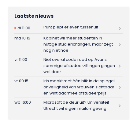
Laatste nieuws
Punt piept er even tussenuit
di 11:00
ma 10:15
Kabinet wil meer studenten in
nuttige studierichtingen, maar zegt
nog niet hoe
vr 11:00
Niet overal code rood op Avans:
sommige afstudeerzittingen gingen
wel door
vr 09:15
Iris maakt met één blik in de spiegel
onveiligheid van vrouwen zichtbaar
en wint daarmee afstudeerprijs
wo 16:00
Microsoft de deur uit? Universiteit
Utrecht wil eigen mailomgeving