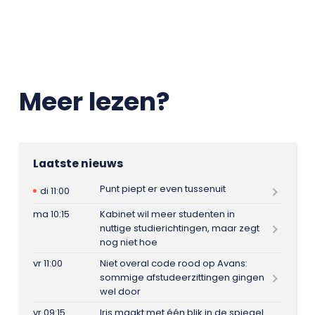
Meer lezen?
Laatste nieuws
Punt piept er even tussenuit
di 11:00
ma 10:15
Kabinet wil meer studenten in
nuttige studierichtingen, maar zegt
nog niet hoe
vr 11:00
Niet overal code rood op Avans:
sommige afstudeerzittingen gingen
wel door
vr 09:15
Iris maakt met één blik in de spiegel