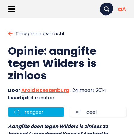
a
A
Terug naar overzicht
Opinie: aangifte
tegen Wilders is
zinloos
Door
Arold Roestenburg
, 24 maart 2014
Leestijd:
4 minuten
reageer
deel
Aangifte doen tegen Wilders is zinloos zo
betoogt Avansdocent Youssef Azghari in