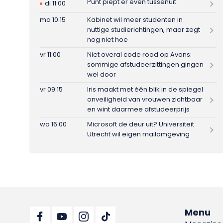
Punt piept er even tussenuit
di 11:00
ma 10:15
Kabinet wil meer studenten in
nuttige studierichtingen, maar zegt
nog niet hoe
vr 11:00
Niet overal code rood op Avans:
sommige afstudeerzittingen gingen
wel door
vr 09:15
Iris maakt met één blik in de spiegel
onveiligheid van vrouwen zichtbaar
en wint daarmee afstudeerprijs
wo 16:00
Microsoft de deur uit? Universiteit
Utrecht wil eigen mailomgeving
Menu