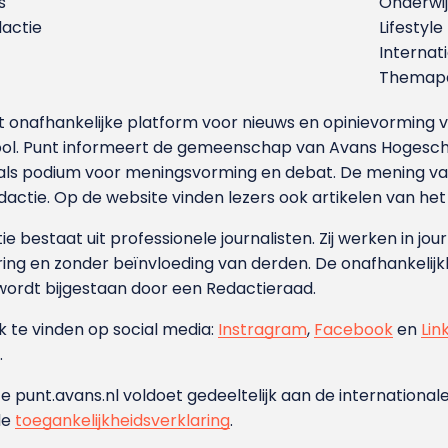
s
Onderwij
dactie
Lifestyle
Internat
Themapa
et onafhankelijke platform voor nieuws en opinievormin
ool. Punt informeert de gemeenschap van Avans Hogesch
als podium voor meningsvorming en debat. De mening van 
dactie. Op de website vinden lezers ook artikelen van he
e bestaat uit professionele journalisten. Zij werken in jour
ing en zonder beïnvloeding van derden. De onafhankelijk
wordt bijgestaan door een Redactieraad.
ok te vinden op social media:
Instragram
,
Facebook
en
Lin
.
e punt.avans.nl voldoet gedeeltelijk aan de internationale
de
toegankelijkheidsverklaring
.