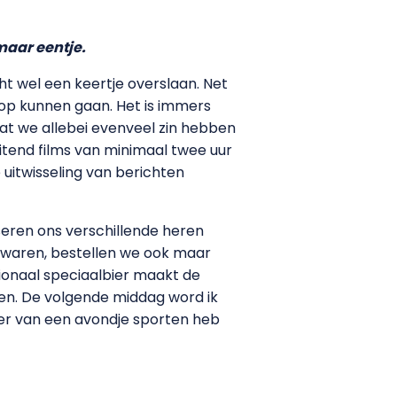
maar eentje.
écht wel een keertje overslaan. Net
oop kunnen gaan. Het is immers
at we allebei evenveel zin hebben
uitend films van minimaal twee uur
e uitwisseling van berichten
seren ons verschillende heren
 waren, bestellen we ook maar
tionaal speciaalbier maakt de
aien. De volgende middag word ik
ater van een avondje sporten heb