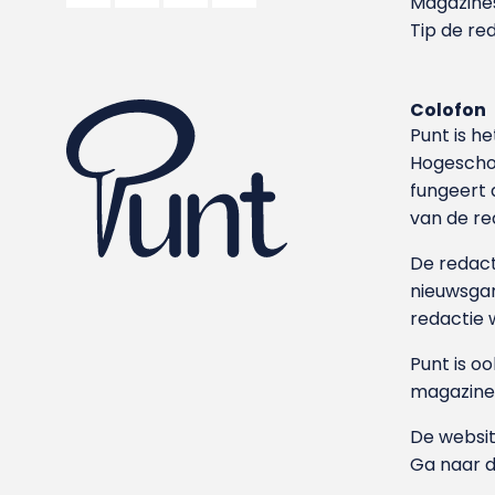
Magazine
Tip de re
Colofon
Punt is h
Hoge­sch
fungeert 
van de re
De redacti
nieuwsgar
redactie 
Punt is o
magazine
De websit
Ga naar 