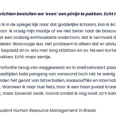
richten besluiten we ‘even’ een pintje te pakken. Echt 
 ik in de spiegel kijk naar dat goddelijke lichaam, kan ik 
oor. Ik vraag mijn maatje of we niet beter naar de biosc
et een zodanig enthousiaste ondertoon, dat ik vermoed d
len. Bioscoopje dus. Het probleem is alleen dat er uitsl
epaald zin in. Iets met lang stilzitten en zo. Na een kort
 pakken. Echt maar eentje.
 motivatie terug van weggeweest en in sneltreinvaart pas
maaltijden babi pangang van vanavond toch nét te weinig
Onder het genot van bitterballen, kaassoufflés en interna
 Wanneer ik naar huis fiets, hoor ik een haan joviaal kra
lijk, maar bovenal: zwak. Vooral omdat ik nog nooit zo’n k
sstudent Human Resource Management in Breda