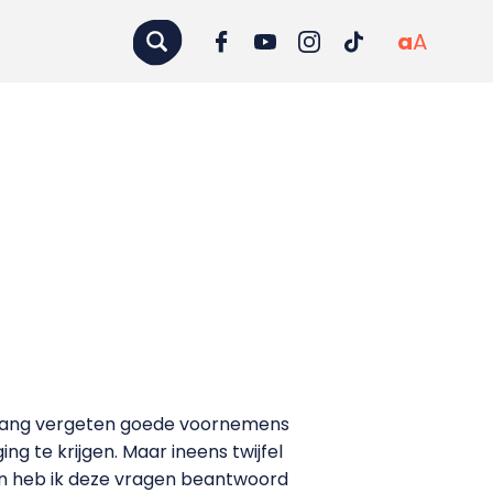
a
A
jn lang vergeten goede voornemens
ng te krijgen. Maar ineens twijfel
ag en heb ik deze vragen beantwoord