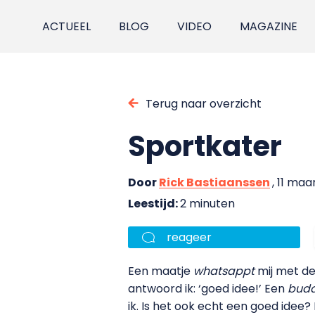
ACTUEEL
BLOG
VIDEO
MAGAZINE
Terug naar overzicht
Sportkater
Door
Rick Bastiaanssen
, 11 maa
Leestijd:
2 minuten
reageer
Een maatje
whatsappt
mij met de
antwoord ik: ‘goed idee!’ Een
bud
ik. Is het ook echt een goed idee?