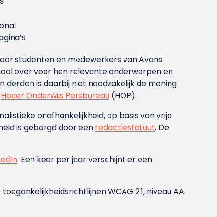
s
ional
gina’s
g voor studenten en medewerkers van Avans
ool over voor hen relevante onderwerpen en
derden is daarbij niet noodzakelijk de mening
t
Hoger Onderwijs Persbureau
(HOP).
nalistieke onafhankelijkheid, op basis van vrije
heid is geborgd door een
redactiestatuut
. De
kedIn
. Een keer per jaar verschijnt er een
 toegankelijkheidsrichtlijnen WCAG 2.1, niveau AA.