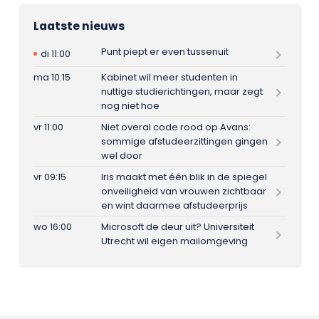
Laatste nieuws
Punt piept er even tussenuit
di 11:00
ma 10:15
Kabinet wil meer studenten in
nuttige studierichtingen, maar zegt
nog niet hoe
vr 11:00
Niet overal code rood op Avans:
sommige afstudeerzittingen gingen
wel door
vr 09:15
Iris maakt met één blik in de spiegel
onveiligheid van vrouwen zichtbaar
en wint daarmee afstudeerprijs
wo 16:00
Microsoft de deur uit? Universiteit
Utrecht wil eigen mailomgeving