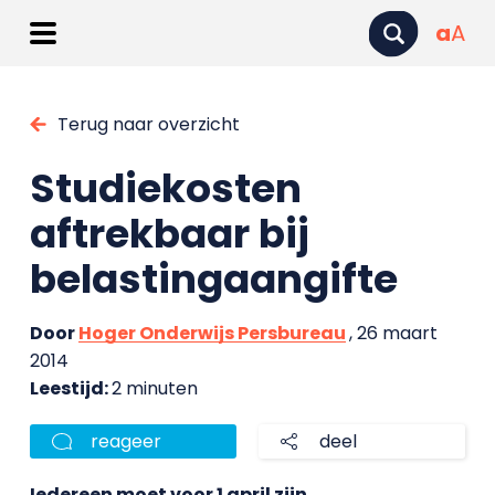
a
A
Terug naar overzicht
Studiekosten
aftrekbaar bij
belastingaangifte
Door
Hoger Onderwijs Persbureau
, 26 maart
2014
Leestijd:
2 minuten
reageer
deel
Iedereen moet voor 1 april zijn