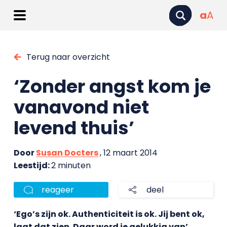
a
A
Terug naar overzicht
‘Zonder angst kom je
vanavond niet
levend thuis’
Door
Susan Docters
, 12 maart 2014
Leestijd:
2 minuten
reageer
deel
‘Ego’s zijn ok. Authenticiteit is ok. Jij bent ok,
laat dat zien. Daar word je gelukkig van’,