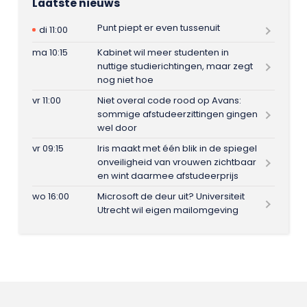
Laatste nieuws
Punt piept er even tussenuit
di 11:00
ma 10:15
Kabinet wil meer studenten in
nuttige studierichtingen, maar zegt
nog niet hoe
vr 11:00
Niet overal code rood op Avans:
sommige afstudeerzittingen gingen
wel door
vr 09:15
Iris maakt met één blik in de spiegel
onveiligheid van vrouwen zichtbaar
en wint daarmee afstudeerprijs
wo 16:00
Microsoft de deur uit? Universiteit
Utrecht wil eigen mailomgeving