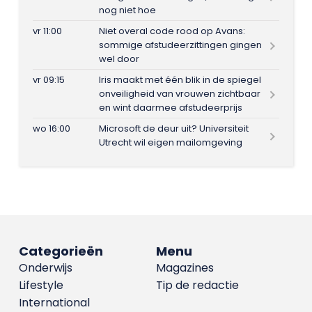
nog niet hoe
vr 11:00
Niet overal code rood op Avans:
sommige afstudeerzittingen gingen
wel door
vr 09:15
Iris maakt met één blik in de spiegel
onveiligheid van vrouwen zichtbaar
en wint daarmee afstudeerprijs
wo 16:00
Microsoft de deur uit? Universiteit
Utrecht wil eigen mailomgeving
Categorieën
Menu
Onderwijs
Magazines
Lifestyle
Tip de redactie
International