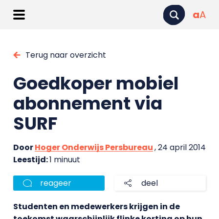
a
A
Terug naar overzicht
Goedkoper mobiel
abonnement via
SURF
Door
Hoger Onderwijs Persbureau
, 24 april 2014
Leestijd:
1 minuut
reageer
deel
Studenten en medewerkers krijgen in de
toekomst waarschijnlijk flinke korting op hun